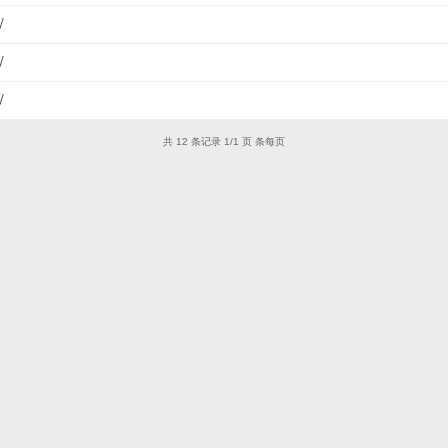
√
√
√
共 12 条记录 1/1 页 条每页