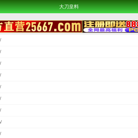
大刀皇料
√
√
√
√
√
√
√
√
√