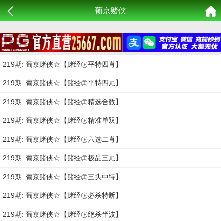
葡京赌侠
219期: 葡京赌侠☆【赌经㊣平特四肖】
219期: 葡京赌侠☆【赌经㊣平特四尾】
219期: 葡京赌侠☆【赌经㊣精选合数】
219期: 葡京赌侠☆【赌经㊣精准单双】
219期: 葡京赌侠☆【赌经㊣六选二肖】
219期: 葡京赌侠☆【赌经㊣极品三尾】
219期: 葡京赌侠☆【赌经㊣三头中特】
219期: 葡京赌侠☆【赌经㊣必杀特断】
219期: 葡京赌侠☆【赌经㊣绝杀半波】