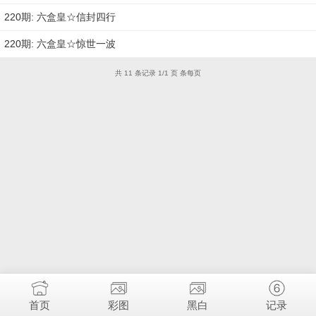
220期: 六盒皇☆信封四行
220期: 六盒皇☆惊世一波
共 11 条记录 1/1 页 条每页
首页
彩图
黑白
记录