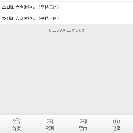
221期: 六盒财神☆《平特三肖》
221期: 六盒财神☆《平特一尾》
共 11 条记录 1/1 页 条每页
首页
彩图
黑白
记录