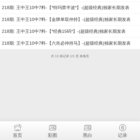
218期: 王中王10中7料-【*特玛禁半波*】-(超级经典)独家长期发表
218期: 王中王10中7料-【金牌单双仲持】-(超级经典)独家长期发表
218期: 王中王10中7料-【*经典15码*】-(超级经典)独家长期发表
218期: 王中王10中7料-【六肖必仲持马】-(超级经典)独家长期发表
共 13 条记录 1/1 页 条每页
首页
彩图
黑白
记录