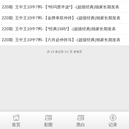
220期: 王中王10中7料-【*特玛禁半波*】-(超级经典)独家长期发表
220期: 王中王10中7料-【金牌单双仲持】-(超级经典)独家长期发表
220期: 王中王10中7料-【*经典15码*】-(超级经典)独家长期发表
220期: 王中王10中7料-【六肖必仲持马】-(超级经典)独家长期发表
共 13 条记录 1/1 页 条每页
首页
彩图
黑白
记录