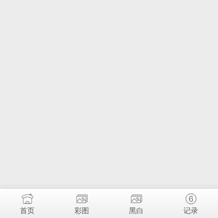
首页
彩图
黑白
记录