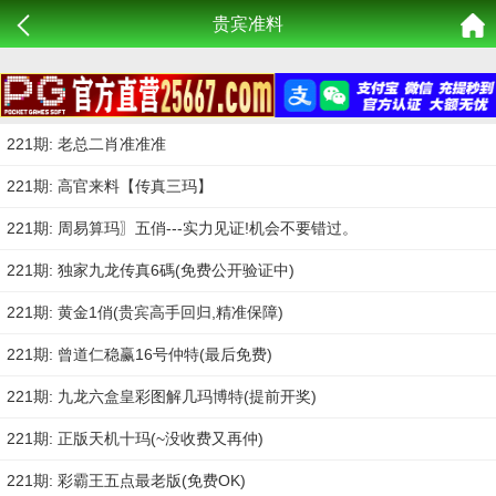
贵宾准料
221期: 老总二肖准准准
221期: 高官来料【传真三玛】
221期: 周易算玛〗五俏---实力见证!机会不要错过。
221期: 独家九龙传真6碼(免费公开验证中)
221期: 黄金1俏(贵宾高手回归,精准保障)
221期: 曾道仁稳赢16号仲特(最后免费)
221期: 九龙六盒皇彩图解几玛博特(提前开奖)
221期: 正版天机十玛(~没收费又再仲)
221期: 彩霸王五点最老版(免费OK)