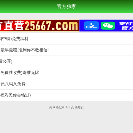
官方独家
三俏中特)免费猛料
㊣最早最稳,准到你不敢相信!
费公开)
俏(免费胜收费)奇准无比
级会员八玛又免费
费造福彩民你会错过)
共 6 条记录 1/1 页 条每页