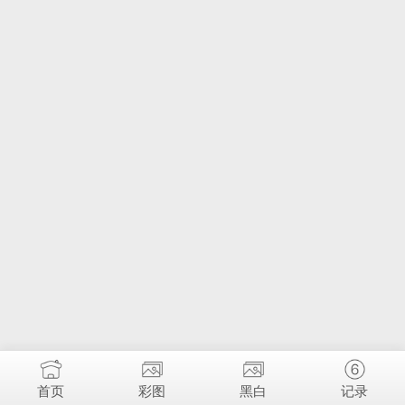
首页
彩图
黑白
记录