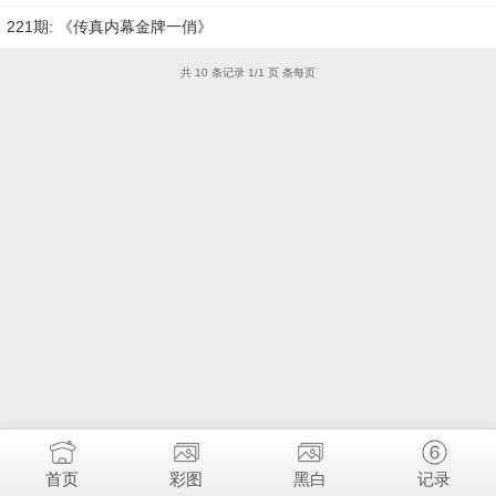
221期: 《传真内幕金牌一俏》
共 10 条记录 1/1 页 条每页
首页
彩图
黑白
记录