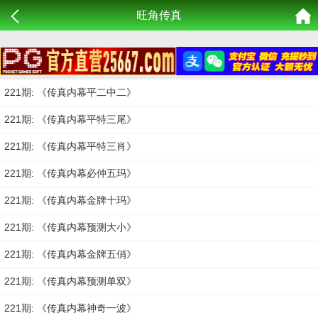
旺角传真
221期: 《传真内幕平二中二》
221期: 《传真内幕平特三尾》
221期: 《传真内幕平特三肖》
221期: 《传真内幕必仲五玛》
221期: 《传真内幕金牌十玛》
221期: 《传真内幕预测大小》
221期: 《传真内幕金牌五俏》
221期: 《传真内幕预测单双》
221期: 《传真内幕神奇一波》