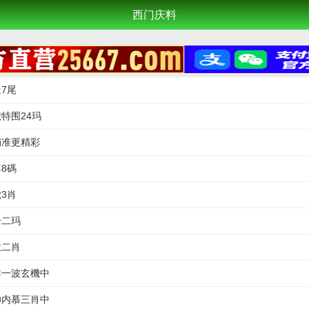
西门庆料
造7尾
献特围24玛
俏准更精彩
尊8碼
虎3肖
十二玛
数二肖
群一波玄機中
帅内慕三肖中