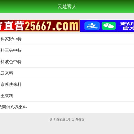
云楚官人
来料家野中特
来料三头中特
来料波色中特
风云来料
葡京赌侠来料
赌王來料
0元兩俏八碼來料
共 7 条记录 1/1 页 条每页