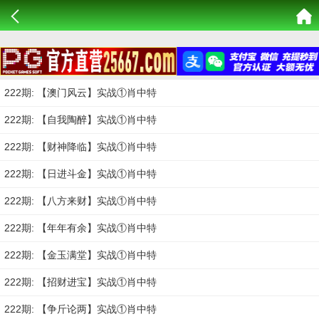
222期: 【澳门风云】实战①肖中特
222期: 【自我陶醉】实战①肖中特
222期: 【财神降临】实战①肖中特
222期: 【日进斗金】实战①肖中特
222期: 【八方来财】实战①肖中特
222期: 【年年有余】实战①肖中特
222期: 【金玉满堂】实战①肖中特
222期: 【招财进宝】实战①肖中特
222期: 【争斤论两】实战①肖中特