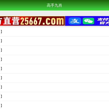
高手九肖
肖】
肖】
肖】
肖】
肖】
肖】
肖】
肖】
肖】