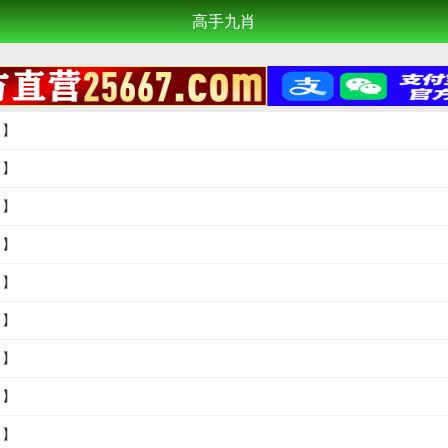
高手九肖
肖】
肖】
肖】
肖】
肖】
肖】
肖】
肖】
肖】