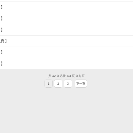
肖】
肖】
肖】
九肖】
肖】
肖】
共 42 条记录 1/3 页 条每页
1
2
3
下一页