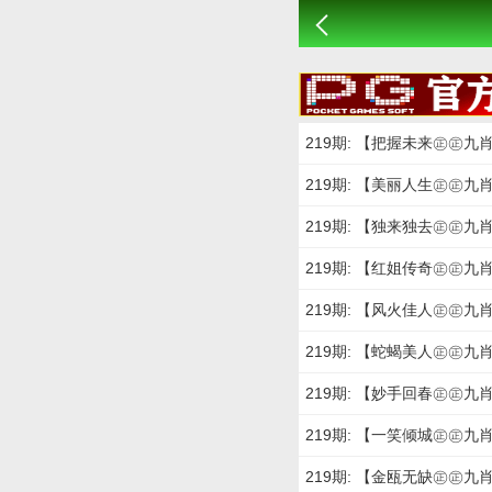
219期: 【把握未来㊣㊣九
219期: 【美丽人生㊣㊣九
219期: 【独来独去㊣㊣九
219期: 【红姐传奇㊣㊣九
219期: 【风火佳人㊣㊣九
219期: 【蛇蝎美人㊣㊣九
219期: 【妙手回春㊣㊣九
219期: 【一笑倾城㊣㊣九
219期: 【金瓯无缺㊣㊣九