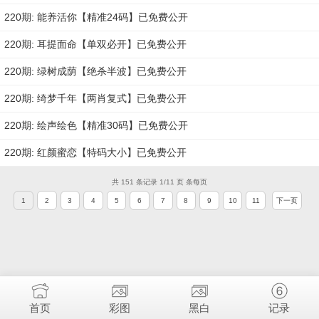
220期: 能养活你【精准24码】已免费公开
220期: 耳提面命【单双必开】已免费公开
220期: 绿树成荫【绝杀半波】已免费公开
220期: 绮梦千年【两肖复式】已免费公开
220期: 绘声绘色【精准30码】已免费公开
220期: 红颜蜜恋【特码大小】已免费公开
共 151 条记录 1/11 页 条每页
1
2
3
4
5
6
7
8
9
10
11
下一页
首页
彩图
黑白
记录