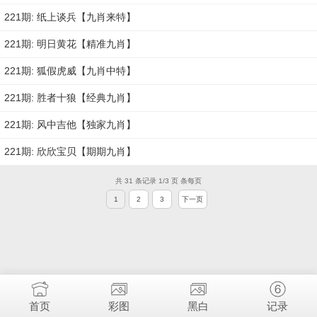
221期: 纸上谈兵【九肖来特】
221期: 明日黄花【精准九肖】
221期: 狐假虎威【九肖中特】
221期: 胜者十狼【经典九肖】
221期: 风中吉他【独家九肖】
221期: 欣欣宝贝【期期九肖】
共 31 条记录 1/3 页 条每页
1
2
3
下一页
首页
彩图
黑白
记录