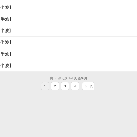
杀半波】
杀半波】
杀半波〗
杀半波】
杀半波】
杀半波】
共 58 条记录 1/4 页 条每页
1
2
3
4
下一页