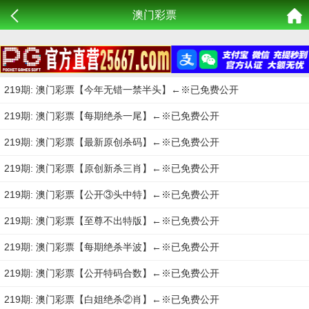
澳门彩票
219期: 澳门彩票【今年无错一禁半头】←※已免费公开
219期: 澳门彩票【每期绝杀一尾】←※已免费公开
219期: 澳门彩票【最新原创杀码】←※已免费公开
219期: 澳门彩票【原创新杀三肖】←※已免费公开
219期: 澳门彩票【公开③头中特】←※已免费公开
219期: 澳门彩票【至尊不出特版】←※已免费公开
219期: 澳门彩票【每期绝杀半波】←※已免费公开
219期: 澳门彩票【公开特码合数】←※已免费公开
219期: 澳门彩票【白姐绝杀②肖】←※已免费公开