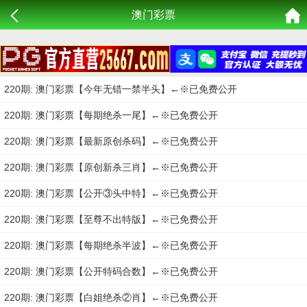
澳门彩票
220期: 澳门彩票【今年无错一禁半头】←※已免费公开
220期: 澳门彩票【每期绝杀一尾】←※已免费公开
220期: 澳门彩票【最新原创杀码】←※已免费公开
220期: 澳门彩票【原创新杀三肖】←※已免费公开
220期: 澳门彩票【公开③头中特】←※已免费公开
220期: 澳门彩票【至尊不出特版】←※已免费公开
220期: 澳门彩票【每期绝杀半波】←※已免费公开
220期: 澳门彩票【公开特码合数】←※已免费公开
220期: 澳门彩票【白姐绝杀②肖】←※已免费公开