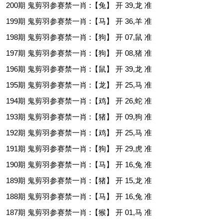
200期 鬼剪羽参赛禁一肖 :【兔】 开 39,龙 准
199期 鬼剪羽参赛禁一肖 :【马】 开 36,羊 准
198期 鬼剪羽参赛禁一肖 :【狗】 开 07,鼠 准
197期 鬼剪羽参赛禁一肖 :【狗】 开 08,猪 准
196期 鬼剪羽参赛禁一肖 :【鼠】 开 39,龙 准
195期 鬼剪羽参赛禁一肖 :【龙】 开 25,马 准
194期 鬼剪羽参赛禁一肖 :【鸡】 开 26,蛇 准
193期 鬼剪羽参赛禁一肖 :【猪】 开 09,狗 准
192期 鬼剪羽参赛禁一肖 :【鸡】 开 25,马 准
191期 鬼剪羽参赛禁一肖 :【狗】 开 29,虎 准
190期 鬼剪羽参赛禁一肖 :【马】 开 16,兔 准
189期 鬼剪羽参赛禁一肖 :【猪】 开 15,龙 准
188期 鬼剪羽参赛禁一肖 :【马】 开 16,兔 准
187期 鬼剪羽参赛禁一肖 :【猴】 开 01,马 准