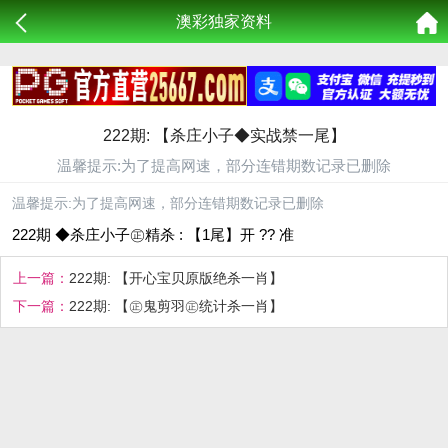
澳彩独家资料
222期: 【杀庄小子◆实战禁一尾】
温馨提示:为了提高网速，部分连错期数记录已删除
温馨提示:为了提高网速，部分连错期数记录已删除
222期 ◆杀庄小子㊣精杀 : 【1尾】开 ?? 准
上一篇：
222期: 【开心宝贝原版绝杀一肖】
下一篇：
222期: 【㊣鬼剪羽㊣统计杀一肖】