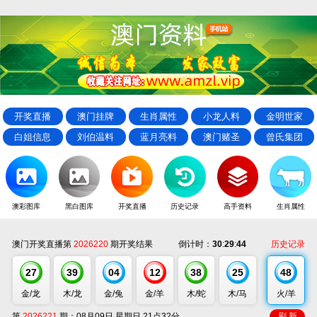
开奖直播
澳门挂牌
生肖属性
小龙人料
金明世家
白姐信息
刘伯温料
蓝月亮料
澳门赌圣
曾氏集团
澳彩图库
黑白图库
开奖直播
历史记录
高手资料
生肖属性