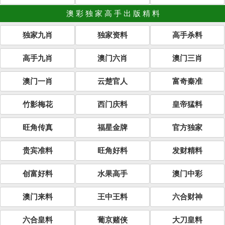
澳彩独家高手出版精料
独家九肖
独家资料
高手杀料
高手九肖
澳门六肖
澳门三肖
澳门一肖
云楚官人
富奇秦准
竹影梅花
西门庆料
皇帝猛料
旺角传真
福星金牌
官方独家
贵宾准料
旺角好料
发财精料
创富好料
水果高手
澳门中彩
澳门来料
王中王料
六合财神
六合皇料
葡京赌侠
大刀皇料