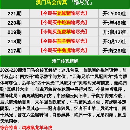
澳门马会传真
『输尽光』
221期
【今期买
龙鼠猪
输尽光】
开:￥00准
220期
【今期买
牛蛇狗
输尽光】
开:羊48准
219期
【今期买
兔虎羊
输尽光】
开:鼠43准
218期
【今期买
马羊狗
输尽光】
开:虎17准
217期
【今期买
牛兔虎
输尽光】
开:蛇26准
澳门传真精解
2026-220期澳门马会传真解析：这几句像一首隐晦的生肖谜诗，前
半段点出“四六开”暗示数字与方位，“四海兄弟”“凤冠四方”指向群
体与尊位，后半段“四十风光”“风流才子”则喻时光与情态，最终归
到“真经转六尘”，似说万象皆在轮回中寻得对应。今借生肖乱序，
重绎此局：酉鸡戴冠鸣四方，申猴翻云问旧章。子鼠穿街知冷暖，
辰龙潜海纳百川。未羊回首叹流光，午马踏风逐才俊，寅虎啸谷定
阴阳。七兽各显其态——冠者非独凤，忆者不止羊，风流才情、四
十风光，皆在六尘辗转间，肖形虽异，终归一体，兄弟四海，原是
天地同参。
综合特肖：鸡猴鼠龙羊马虎