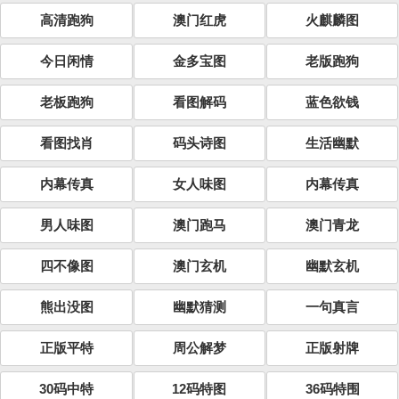
高清跑狗
澳门红虎
火麒麟图
今日闲情
金多宝图
老版跑狗
老板跑狗
看图解码
蓝色欲钱
看图找肖
码头诗图
生活幽默
内幕传真
女人味图
内幕传真
男人味图
澳门跑马
澳门青龙
四不像图
澳门玄机
幽默玄机
熊出没图
幽默猜测
一句真言
正版平特
周公解梦
正版射牌
30码中特
12码特图
36码特围