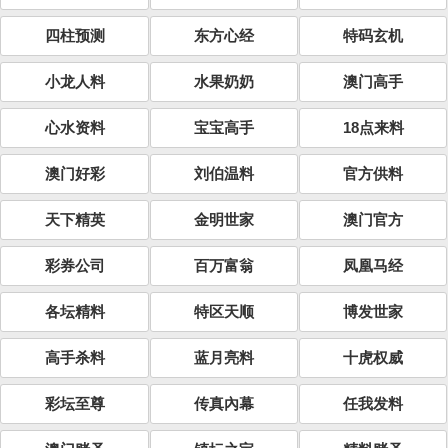
四柱预测
东方心经
特码玄机
小龙人料
水果奶奶
澳门高手
心水资料
宝宝高手
18点来料
澳门好彩
刘伯温料
官方供料
天下精英
金明世家
澳门官方
彩券公司
百万富翁
凤凰马经
各坛精料
特区天顺
博发世家
高手杀料
蓝月亮料
十虎权威
彩坛至尊
传真內幕
任我发料