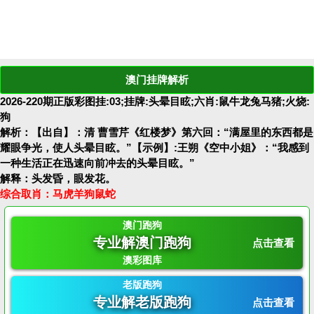
澳门挂牌解析
2026-220期正版彩图挂:03;挂牌:头晕目眩;六肖:鼠牛龙兔马猪;火烧:
狗
解析：【出自】：清 曹雪芹《红楼梦》第六回：“满屋里的东西都是
耀眼争光，使人头晕目眩。”【示例】:王朔《空中小姐》：“我感到
一种生活正在迅速向前冲去的头晕目眩。”
解释：头发昏，眼发花。
综合取肖：马虎羊狗鼠蛇
澳门跑狗
专业解澳门跑狗
点击查看
澳彩图库
老版跑狗
专业解老版跑狗
点击查看